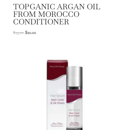
TOPGANIC ARGAN OIL
FROM MOROCCO
CONDITIONER
El
El
$
23.00
$
20.00
precio
precio
original
actual
era:
es:
$23.00.
$20.00.