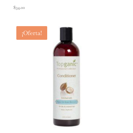
$
34.00
¡Oferta!