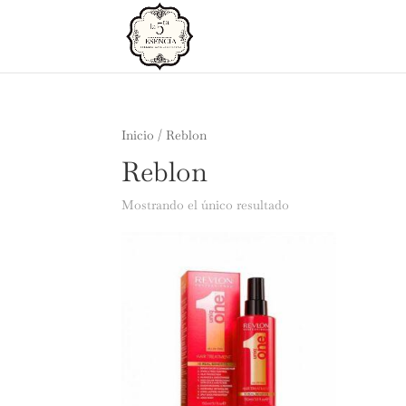
Inicio
/ Reblon
Reblon
Mostrando el único resultado