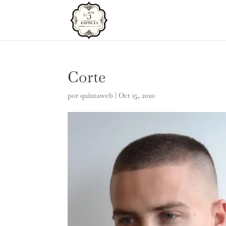
Corte
por
quintaweb
|
Oct 15, 2020