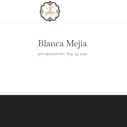
Blanca Mejia
por
quintaweb
|
Sep 23, 2020