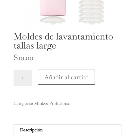
Moldes de lavantamiento
tallas large
$
10.00
Moldes
Añadir al carrito
de
lavantamiento
tallas
large
Categoría:
Minkys Profesional
cantidad
Descripción